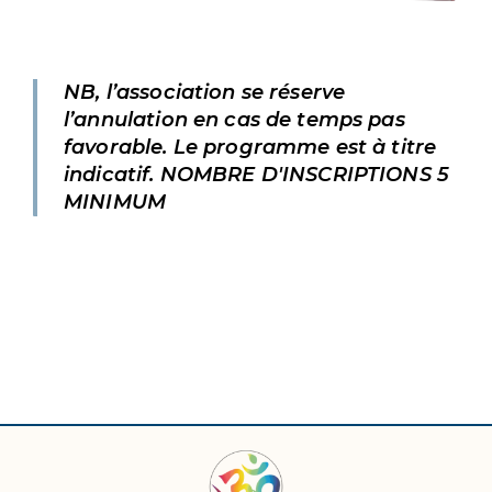
NB, l’association se réserve
l’annulation en cas de temps pas
favorable. Le programme est à titre
indicatif. NOMBRE D'INSCRIPTIONS 5
MINIMUM
F
T
L
I
a
w
i
n
c
i
n
s
e
t
k
t
b
t
e
a
o
e
d
g
o
r
i
r
k
n
a
m