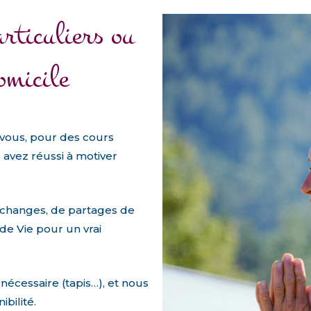
a
r
t
i
c
u
l
i
e
r
s
o
u
o
m
i
c
i
l
e
vous, pour des cours
s avez réussi à motiver
échanges, de partages de
de Vie pour un vrai
 nécessaire (tapis…), et nous
bilité.