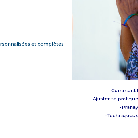
x
ersonnalisées et complètes
-Comment fa
-Ajuster sa pratiqu
-Pranay
-Techniques d