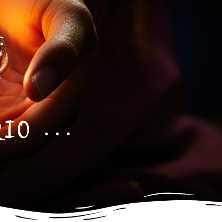
R
I
O
.
.
.