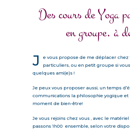
D
e
s
c
o
u
r
s
d
e
Y
o
g
a
p
e
n
g
r
o
u
p
e
,
à
d
J
e vous propose de me déplacer chez 
particuliers, ou en petit groupe si vou
quelques ami(e)s !
Je peux vous proposer aussi, un temps d’
communications la philosophie yogique et 
moment de bien-être!
Je vous rejoins chez vous , avec le matériel
passons 1h00 ensemble, selon votre disponi