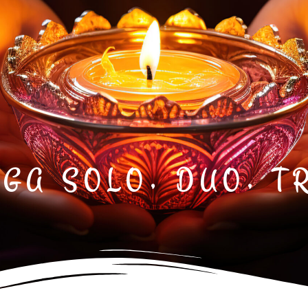
O
G
A
S
O
L
O
,
D
U
O
,
T